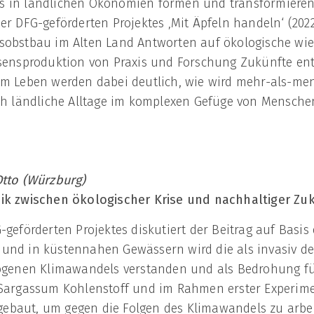
s in ländlichen Ökonomien formen und transformieren
r DFG-geförderten Projektes ‚Mit Äpfeln handeln‘ (2022–
sobstbau im Alten Land Antworten auf ökologische wi
ssensproduktion von Praxis und Forschung Zukünfte e
em Leben werden dabei deutlich, wie wird mehr-als-m
ich ländliche Alltage im komplexen Gefüge von Mensch
tto (Würzburg)
bik zwischen ökologischer Krise und
nachhaltiger Zu
-geförderten Projektes diskutiert der Beitrag auf Basi
und in küstennahen Gewässern wird die als invasiv de
pogenen Klimawandels verstanden und als Bedrohung fü
 Sargassum Kohlenstoff und im Rahmen erster Experime
ebaut, um gegen die Folgen des Klimawandels zu arbei