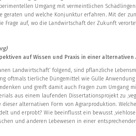
perimentellen Umgang mit vermeintlichen Schädlingen
e geraten und welche Konjunktur erfahren. Mit der zu
ie Frage auf, wo die Landwirtschaft der Zukunft verortet
urg)
pektiven auf Wissen und Praxis in einer
alternativen
nen Landwirtschaft‘ folgend, sind pflanzliche Lebensm
lung oftmals tierliche Düngemittel wie Gülle Anwendung
 Umdenken und greift damit auch Fragen zum Umgang mi
ials aus einem laufenden Dissertationsprojekt zu ‚veg
age dieser alternativen Form von Agrarproduktion. Welc
elt und erprobt? Wie beeinflusst ein bewusst ‚viehloses
schen und anderen Lebewesen in einer entsprechende