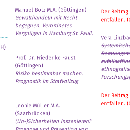
Manuel Bolz M.A. (Göttingen)
Der Beitrag
Gewalthandeln mit Recht
entfallen. (
begegnen. Verordnetes
Vergnügen in Hamburg St. Pauli.
Vera Linzba
Systemisch
CH)
Beratungsm
Prof. Dr. Friederike Faust
zufallsaffin
(Göttingen)
ethnografi
Risiko bestimmbar machen.
Forschungs
Prognostik im Strafvollzug
Der Beitrag
entfallen. (
Leonie Müller M.A.
(Saarbrücken)
(Un-)Sicherheiten inszenieren?
Prognose und Prävention von