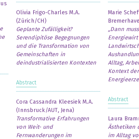
gus
Olivia Frigo-Charles M.A.
Marie Schef
(Zürich/CH)
Bremerhave
ne
Geplante Zufälligkeit?
„Dann muss 
he
Serendipitöse Begegnungen
Energiewirt
und die Transformation von
Landwirtsch
Gemeinschaften in
Aushandlun
deindustrialisierten Kontexten
Alltag, Arb
Kontext der
Energieerz
Abstract
Abstract
Cora Cassandra Kleesiek M.A.
(Innsbruck/AUT, Jena)
Transformative Erfahrungen
Laura Bramm
von Weit- und
Ästhetiken 
Fernwanderungen im
im Alltag v