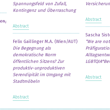
Spannungsfeld von Zufall,
Versicheru
Kontingenz und Überraschung
Abstract
en,
Abstract
Sascha Sist
Felix Gaillinger M.A. (Wien/AUT)
“We are not
Die Begegnung als
Präfigurati
demokratische Norm
Alltagsentw
öffentlichen Sitzens? Zur
LGBTQIA*B
produktiv-unproduktiven
Serendipität im Umgang mit
Abstract
Stadtmöbeln
Abstract