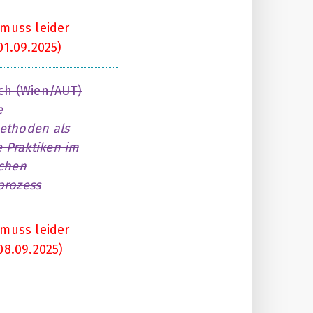
 muss leider
01.09.2025)
ch (Wien/AUT)
e
ethoden als
e Praktiken im
schen
prozess
 muss leider
08.09.2025)