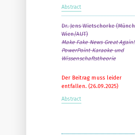
Abstract
Dr. Jens Wietschorke (Münch
Wien/AUT)
Make Fake News Great Again!
PowerPoint-Karaoke und
Wissenschaftstheorie
Der Beitrag muss leider
entfallen. (26.09.2025)
Abstract