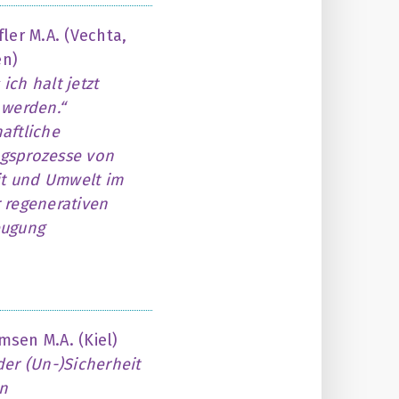
fler M.A. (Vechta,
n)
ich halt jetzt
 werden.“
aftliche
gsprozesse von
eit und Umwelt im
 regenerativen
eugung
sen M.A. (Kiel)
der (Un-)Sicherheit
on