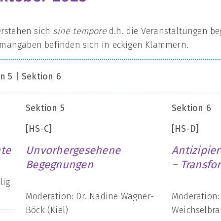
erstehen sich
sine tempore
d.h. die Veranstaltungen be
mangaben befinden sich in eckigen Klammern.
n 5 | Sektion 6
Sektion 5
Sektion 6
[HS-C]
[HS-D]
te
Unvorhergesehene
Antizipie
Begegnungen
– Transfo
lig
Moderation: Dr. Nadine Wagner-
Moderation:
Böck (Kiel)
Weichselbr