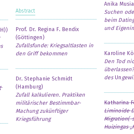
Anika Musia
Abstract
Suchen ode
beim Dating
und Eigenin
Prof. Dr. Regina F. Bendix
H))
(Göttingen)
Zufallsfunde: Kriegsaltlasten in
es
Karoline K
den Griff bekommen
Den Tod nic
überlassen
des
Un
gewi
Dr. Stephanie Schmidt
(Hamburg)
ug
Zufall kalkulieren. Praktiken
Katharina F
militärischer Bestimmbar-
Liminoide 
Machung zukünftiger
Migration(-
Kriegsführung
Huizingas 