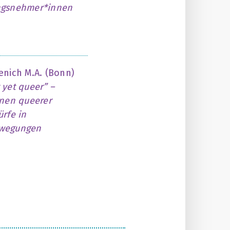
ngsnehmer*innen
enich M.A. (Bonn)
 yet queer” –
onen queerer
ürfe in
ewegungen