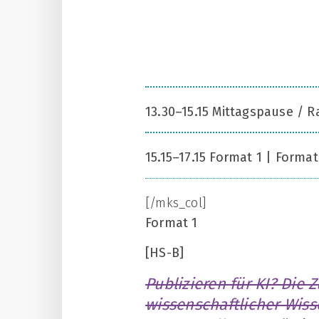
13.30–15.15 Mittagspause /
15.15–17.15 Format 1 | Format
[/mks_col]
Format 1
[HS-B]
Publizieren für KI? Die 
wissenschaftlicher Wis