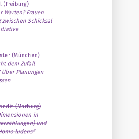
l (Freiburg)
r Warten? Frauen
 zwischen Schicksal
itiative
öster (München)
ht dem Zufall
? Über Planungen
ssen
ondis (Marburg)
Dimensionen in
serzählungen) und
„Homo ludens“