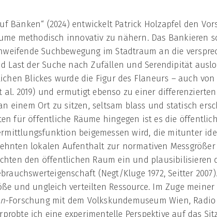
 Bänken“ (2024) entwickelt Patrick Holzapfel den Vors
äume methodisch innovativ zu nähern. Das Bankieren s
weifende Suchbewegung im Stadtraum an die versprec
nd Last der Suche nach Zufällen und Serendipität ausl
lichen Blickes wurde die Figur des Flaneurs – auch von 
 et al. 2019) und ermutigt ebenso zu einer differenziert
 an einem Ort zu sitzen, seltsam blass und statisch ers
en für öffentliche Räume hingegen ist es die öffentlich
ermittlungsfunktion beigemessen wird, die mitunter idea
ehnten lokalen Aufenthalt zur normativen Messgrößer 
ichten den öffentlichen Raum ein und plausibilisiere
brauchswerteigenschaft (Negt/Kluge 1972, Seitter 2007).
ße und ungleich verteilten Ressource. Im Zuge meiner 
on
-Forschung mit dem Volkskundemuseum Wien, Radi
robte ich eine experimentelle Perspektive auf das Sit