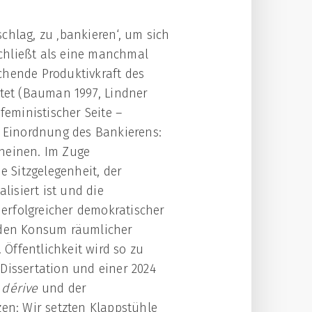
chlag, zu ‚bankieren‘, um sich
chließt als eine manchmal
hende Produktivkraft des
otet (Bauman 1997, Lindner
feministischer Seite –
en Einordnung des Bankierens:
cheinen. Im Zuge
e Sitzgelegenheit, der
lisiert ist und die
erfolgreicher demokratischer
n den Konsum räumlicher
 Öffentlichkeit wird so zu
Dissertation und einer 2024
o
dérive
und der
zen: Wir setzten Klappstühle