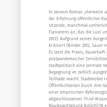
In seinem Roman „Hermelin auf
der Erfahrung öffentlicher R
sitzende, manchmal umhersch
Flanierens an, das die Lust u
2012). Aufgrund seines bürger
kritisiert (Binder 2012, Sauer
Es lässt die Praxis, dauerhaft
postpandemischer Sensibilität
stadtpolitisch eine zentrale V
Begegnung im zeitlich ausged
Teilhabe macht. Stadtmöbel r
Öffentlichkeiten durch ihre Ge
einer empirischen Referenzgrö
abgeschlossenen
Third Missi
Boulevardzeitung AUGUSTIN erp